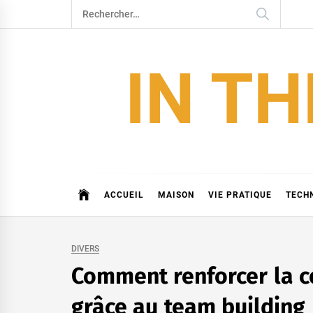
Skip
Rechercher :
to
content
IN T
ACCUEIL
MAISON
VIE PRATIQUE
TECH
DIVERS
Comment renforcer la 
grâce au team building