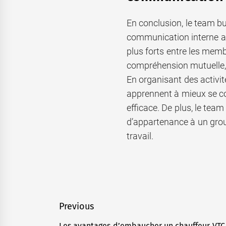
En conclusion, le team bui
communication interne au 
plus forts entre les membr
compréhension mutuelle, ai
En organisant des activit
apprennent à mieux se con
efficace. De plus, le tea
d’appartenance à un grou
travail.
Navigation
Previous
de
Les avantages d’embaucher un chauffeur VTC